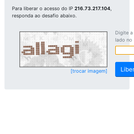
Para liberar o acesso
do IP
216.73.217.104
,
responda ao desafio abaixo.
Digite 
lado no
[trocar imagem]