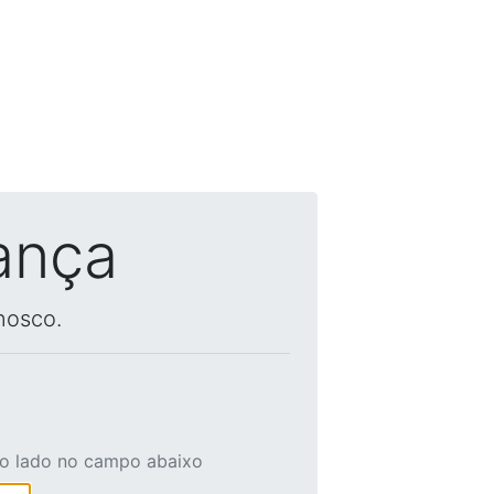
ança
nosco.
ao lado no campo abaixo