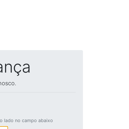
ança
nosco.
ao lado no campo abaixo